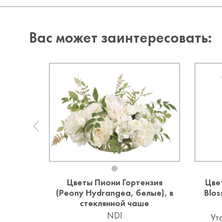
Вас может заинтересовать:
Цветы Пиони Гортензия
Цве
(Peony Hydrangea, белые), в
Blos
стеклянной чаше
NDI
Ут