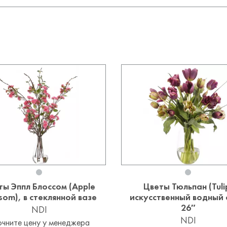
ты Эппл Блоссом (Apple
Цветы Тюльпан (Tuli
som), в стеклянной вазе
искусственный водный 
26″
NDI
NDI
очните цену у менеджера