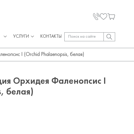
УСЛУГИ
КОНТАКТЫ
нопсис I (Orchid Phalaenopsis, белая)
ция Орхидея Фаленопсис I
s, белая)