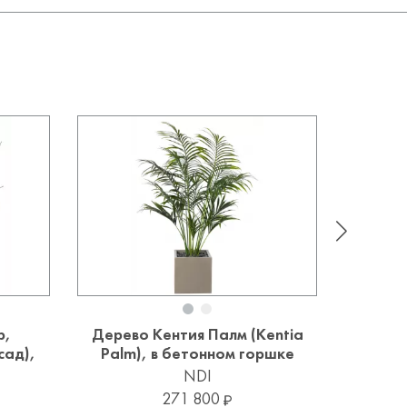
p,
Дерево Кентия Палм (Kentia
Цветы 
сад),
Palm), в бетонном горшке
NDI
271 800
Уточ