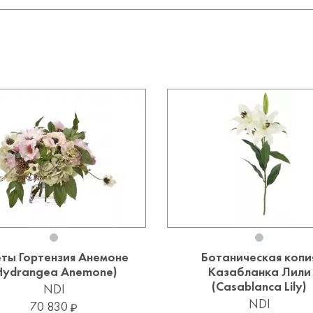
ты Гортензия Анемоне
Ботаническая копи
Hydrangea Anemone)
Казабланка Лили
(Casablanca Lily)
NDI
NDI
70 830