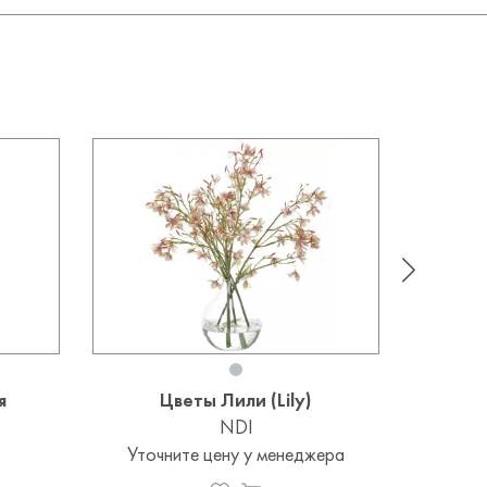
я
Цветы Лили (Lily)
Цвето
и
NDI
Уточните цену у менеджера