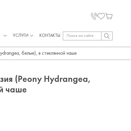
УСЛУГИ
КОНТАКТЫ
drangea, белые), в стеклянной чаше
зия (Peony Hydrangea,
ой чаше