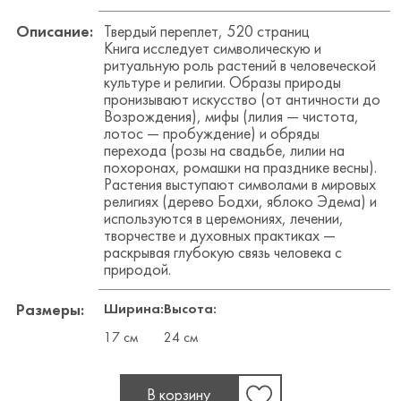
Описание:
Твердый переплет, 520 страниц
Книга исследует символическую и
ритуальную роль растений в человеческой
культуре и религии. Образы природы
пронизывают искусство (от античности до
Возрождения), мифы (лилия — чистота,
лотос — пробуждение) и обряды
перехода (розы на свадьбе, лилии на
похоронах, ромашки на празднике весны).
Растения выступают символами в мировых
религиях (дерево Бодхи, яблоко Эдема) и
используются в церемониях, лечении,
творчестве и духовных практиках —
раскрывая глубокую связь человека с
природой.
Ширина:
Высота:
Размеры:
17 см
24 см
В корзину