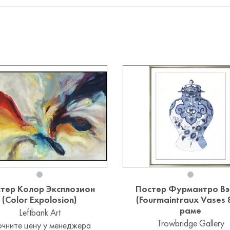
тер Колор Эксплозион
Постер Фурмантро Вэ
(Color Expolosion)
(Fourmaintraux Vases 8
раме
Leftbank Art
Trowbridge Gallery
очните цену у менеджера