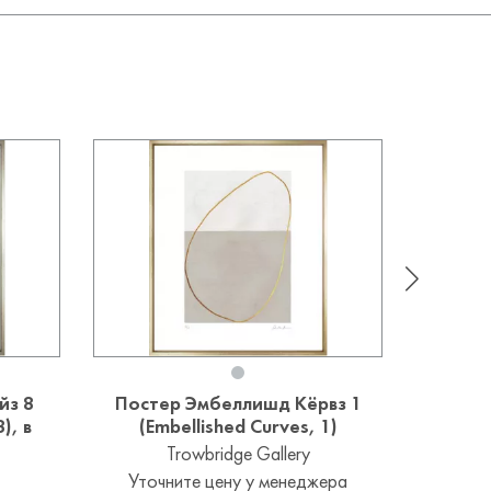
йз 8
Постер Эмбеллишд Кёрвз 1
Пост
), в
(Embellished Curves, 1)
(Ches
Trowbridge Gallery
Уточните цену у менеджера