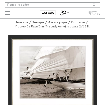
/
/
/
/
Главная
Товары
Аксессуары
Постеры
Постер Зе Лэди Энн (The Lady Anne), в рамке 2/621L