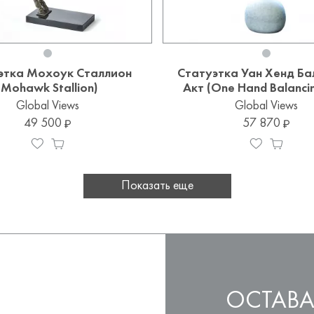
этка Мохоук Сталлион
Статуэтка Уан Хенд Ба
(Mohawk Stallion)
Акт (One Hand Balanci
Global Views
Global Views
49 500
57 870
Показать еще
ОСТАВА