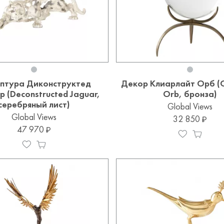
ьптура Диконструктед
Декор Клиарлайт Орб (Cl
 (Deconstructed Jaguar,
Orb, бронза)
серебряный лист)
Global Views
Global Views
32 850
47 970