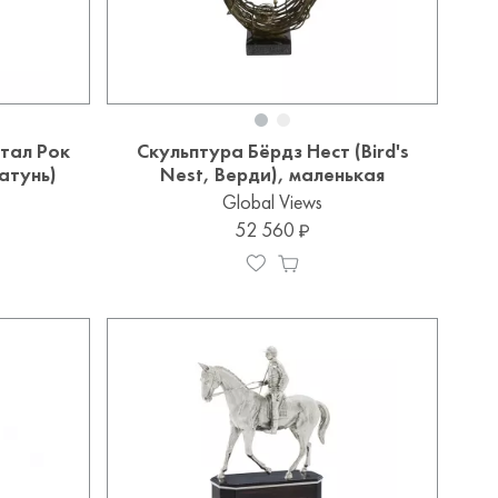
стал Рок
Скульптура Бёрдз Нест (Bird's
латунь)
Nest, Верди), маленькая
Global Views
52 560