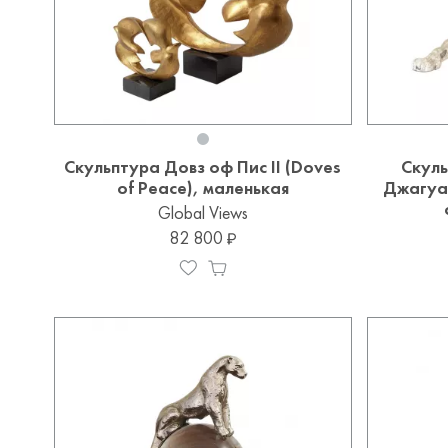
Скульптура Довз оф Пис II (Doves
Скул
of Peace), маленькая
Джагуар
Global Views
82 800