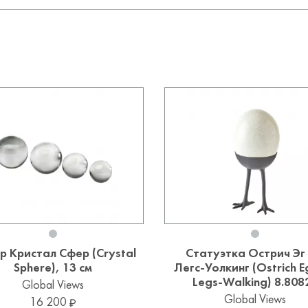
р Кристал Сфер (Crystal
Статуэтка Острич Эг
Sphere), 13 см
Легс-Уолкинг (Ostrich E
Legs-Walking) 8.808
Global Views
Global Views
16 200