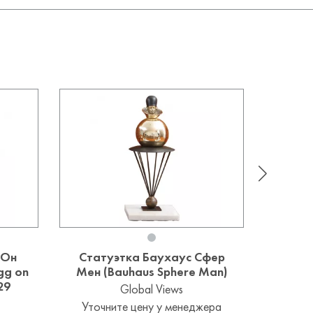
 Он
Статуэтка Баухаус Сфер
Стат
gg on
Мен (Bauhaus Sphere Man)
Хорс 
29
античн
Global Views
Уточните цену у менеджера