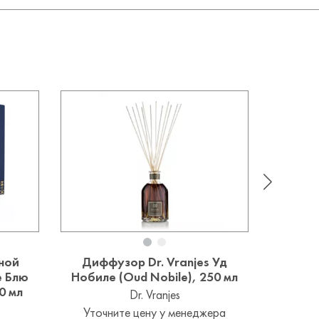
ной
Диффузор Dr. Vranjes Уд
Диффуз
е Блю
Нобиле (Oud Nobile), 250 мл
0 мл
Dr. Vranjes
Уточните цену у менеджера
Уточ