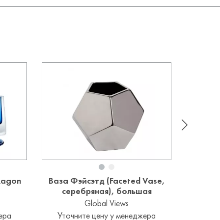
xagon
Ваза Фэйсэтд (Faceted Vase,
серебряная), большая
Global Views
Уточ
ера
Уточните цену у менеджера