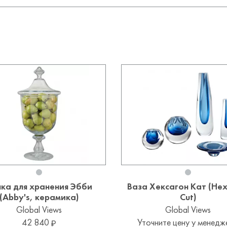
ка для хранения Эбби
Ваза Хексагон Кат (He
(Abby's, керамика)
Cut)
Global Views
Global Views
42 840
Уточните цену у менедж