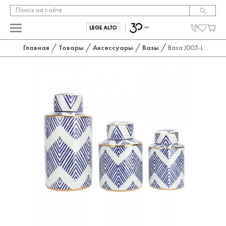
/
/
/
/
Главная
Товары
Аксессуары
Вазы
Ваза J005-L