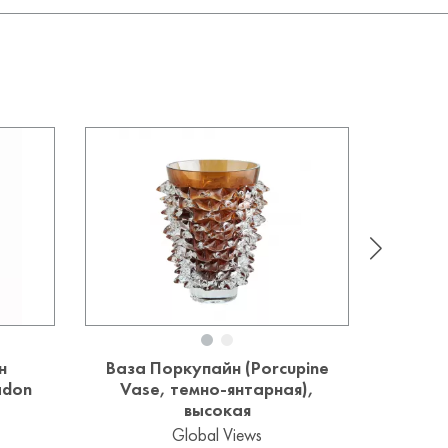
н
Ваза Поркупайн (Porcupine
adon
Vase, темно-янтарная),
высокая
Global Views