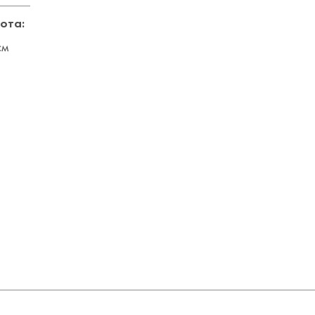
ота:
см