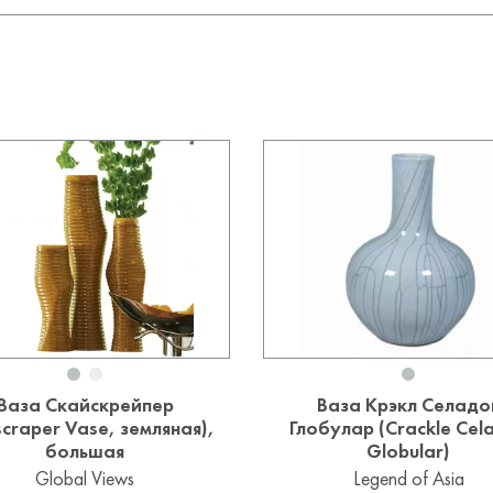
Ваза Скайскрейпер
Ваза Крэкл Селадо
scraper Vase, земляная),
Глобулар (Crackle Cel
большая
Globular)
Global Views
Legend of Asia