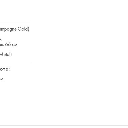
ampagne Gold)
м
в: 66 см
Metal)
ота:
см