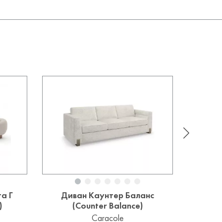
а Г
Диван Каунтер Баланс
Див
)
(Counter Balance)
Caracole
Уточ