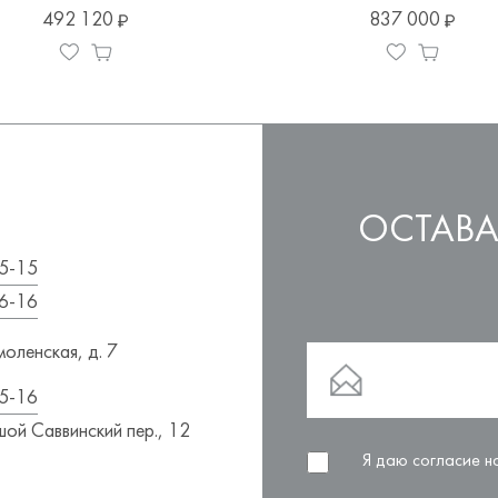
492 120
837 000
ОСТАВА
5-15
6-16
оленская, д. 7
5-16
ой Саввинский пер., 12
Я даю согласие 