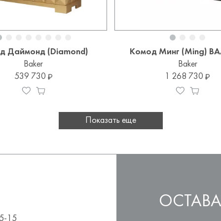
д Даймонд (Diamond)
Комод Минг (Ming) B
Baker
Baker
539 730
1 268 730
Показать еще
ОСТАВА
5-15