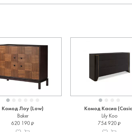
Комод Лоу (Low)
Комод Касиа (Casia
Baker
Lily Koo
620 190
754 920