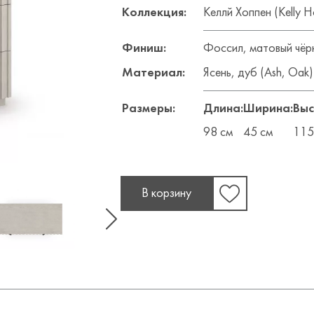
Коллекция:
Келлй Хоппен (Kelly 
Финиш:
Фоссил, матовый чёрны
Материал:
Ясень, дуб (Ash, Oak)
Размеры:
Длина:
Ширина:
Выс
98 см
45 см
115
В корзину