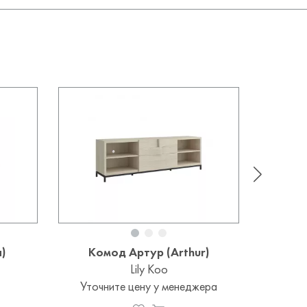
)
Комод Артур (Arthur)
Комод 
Lily Koo
Уточните цену у менеджера
Уточ