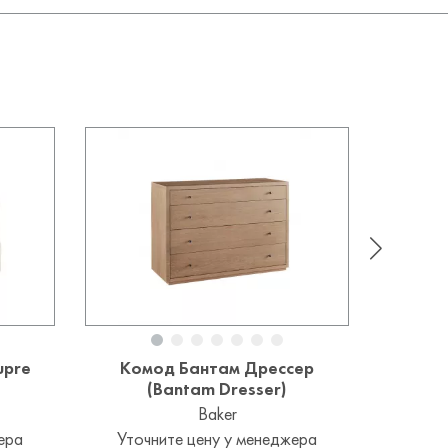
upre
Комод Бантам Дрессер
Ком
(Bantam Dresser)
Baker
ера
Уточните цену у менеджера
Уточ