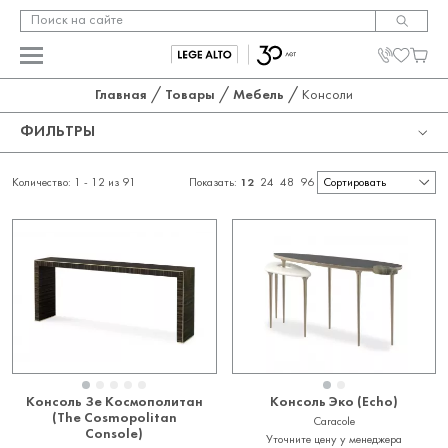
/
/
/
Главная
Товары
Мебель
Консоли
ФИЛЬТРЫ
КАТЕГОРИЯ
Количество: 1 -
12
из
91
Показать:
12
24
48
96
ПРОИЗВОДИТЕЛЬ
Консоли
ДИЗАЙНЕРЫ
ALFONSO MARINA
Baker
ЦЕНА
Лора Кирар (Laura Kirar)
Caracole
Томас Физант (Thomas Pheasant)
НАЛИЧИЕ
Global Views
От
До
John Richard
В наличии
Lily Koo
Консоль Зе Космополитан
Консоль Эко (Echo)
Под заказ
(The Cosmopolitan
Caracole
Theodore Alexander
Скоро в наличии
Console)
Уточните цену у менеджера