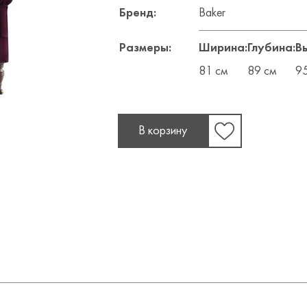
Бренд:
Baker
Размеры:
Ширина:
Глубина:
В
81 см
89 см
95
В корзину