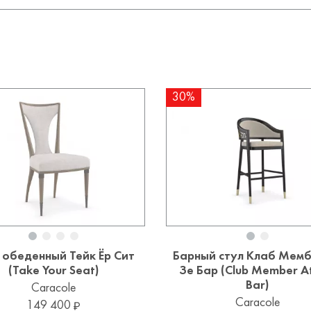
30%
 обеденный Тейк Ёр Сит
Барный стул Клаб Мемб
(Take Your Seat)
Зе Бар (Club Member A
Bar)
Caracole
Caracole
149 400