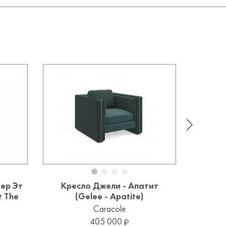
ер Эт
Кресло Джели - Апатит
Крес
t The
(Gelee - Apatite)
Caracole
405 000