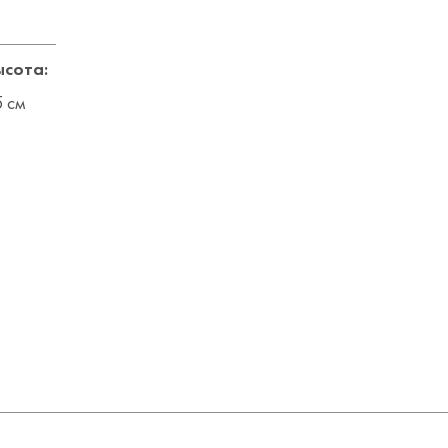
ысота:
 см