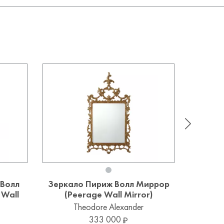
 Волл
Зеркало Пириж Волл Миррор
Зерка
 Wall
(Peerage Wall Mirror)
Theodore Alexander
Уточ
333 000