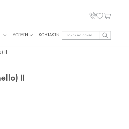
УСЛУГИ
КОНТАКТЫ
) II
llo) II