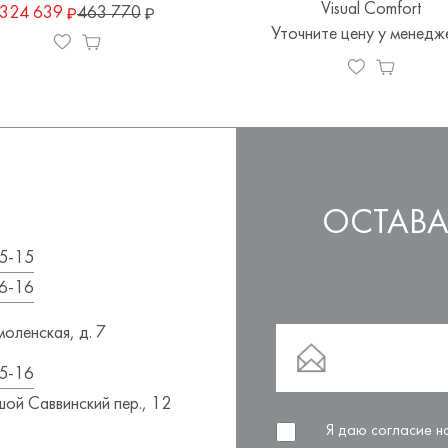
Visual Comfort
324 639
463 770
Уточните цену у менедж
ОСТАВА
5-15
6-16
оленская, д. 7
5-16
ой Саввинский пер., 12
Я даю согласие 