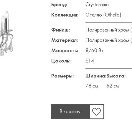
Бренд:
Crystorama
Коллекция:
Отелло (Othello)
Финиш:
Полированный хром (
Материал:
Полированный хром (
Мощность:
8/60 Вт
Цоколь:
E14
Размеры:
Ширина:
Высота:
78 см
62 см
В корзину