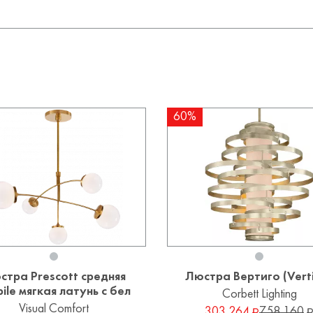
60%
стра Prescott средняя
Люстра Вертиго (Vert
ile мягкая латунь с бел
Corbett Lighting
Visual Comfort
303 264
758 160