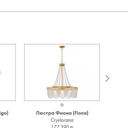
igo)
Люстра Фиона (Fiona)
Люс
по
Crystorama
H
177 390