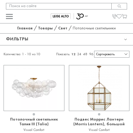
/
/
/
Главная
Товары
Свет
Потолочные светильники
ФИЛЬТРЫ
КАТЕГОРИЯ
Количество: 1 -
10
из
10
Показать:
12
24
48
96
ПРОИЗВОДИТЕЛЬ
Потолочные светильники
ДИЗАЙНЕРЫ
Baker
Crystorama
ЦЕНА
Барбара Бэрри (Barbara Barry)
Visual Comfort
Джули Нилл (Julie Neill)
НАЛИЧИЕ
Кейт Спейд Нью Йорк (Kate Spade New York)
От
До
В наличии
Келли Уэстлер (Kelly Wearstler)
Потолочный светильник
Подвес Моррис Лантерн
Под заказ
Сьюзан Каслер (Suzanne Kasler)
Талия III (Talia)
(Morris Lantern), большой
Visual Comfort
Visual Comfort
Э. Ф. Чепмен (E. F. Chapman)