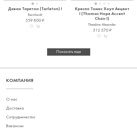
Tindle
Прочее
Диван Тарлтон (Tarleton) I
Кресло Томас Хоуп Акцент
Treca Interiors Paris
I (Thomas Hope Accent
Наматрасники
Bernhardt
Trowbridge Gallery
Chair I)
559 800
Матрасы
Theodore Alexander
Ulybina Design
312 570
Аксессуары
UTTERMOST
Текстиль
Visual Comfort
Показать еще
Wendover Art
Woodlend's
N/A
КОМПАНИЯ
О нас
Доставка
Сотрудничество
Вакансии