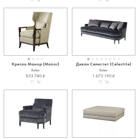
Жак Гарсиа (Jacques Garcia), Лора Кирар (Laura Kirar), Билл
Софилд (Bill Sofield) и другие выдающиеся личности.
Baker несёт вечные ценности и при этом остаётся
воплощением сдержанной интеллектуальной роскоши,
неудивительно, что эту марку обожают голливудские звёзды.
Дважды в новейшей истории ей выпала честь оформлять
«зелёную комнату» (Green Room) для церемонии вручения
премии «Оскар» — в 2011 и 2013 гг. В 2015 мебелью
Кресло Манор (Manor)
Диван Селистит (Celestite)
Baker
Baker
фабрики обставили Парадную столовую Белого дома —
853 740
1 673 190
официальной резиденции президента США. Кроме того, три
года подряд мебель Baker украшала VIP-зону на неделях
моды Mercedes Benz.
КОЛЛЕКЦИЯ МЕБЕЛИ BAKER ORIGINALS
Собственная линия корпусной и мягкой мебели Baker Originals
бала создана для клиентов, желающих изменить параметры
мебели. Современная коллекция выполнена в стиле mid-