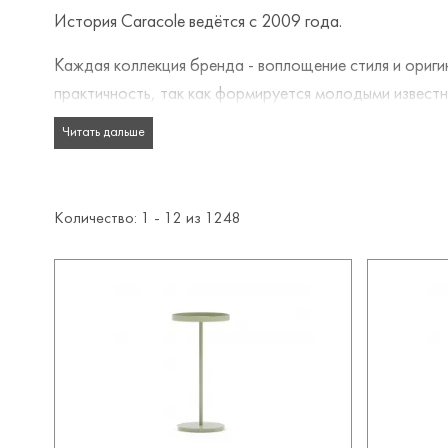
История Caracole ведётся с 2009 года.
Каждая коллекция бренда - воплощение стиля и ори
практичность, так как формируется молодыми известны
Читать дальше
В процессе производства мебели фабрика использует 
камень – это основные материалы таких линий, как “Cl
натуральная кожа особой выделки и различные ткани: л
Количество: 1 -
12
из
1248
Caracole символизирует креативность и самовыражен