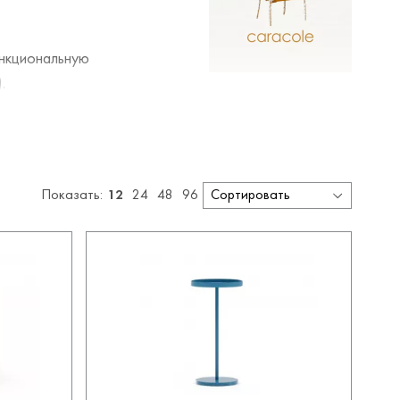
ункциональную
.
род. Алюминий, стекло,
ягкой мебели используется
Показать:
12
24
48
96
 предметах интерьера.