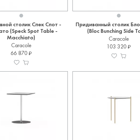
вной столик Спек Спот -
Придиванный столик Бло
то (Speck Spot Table -
(Bloc Bunching Side T
Macchiato)
Caracole
Caracole
103 320
66 870