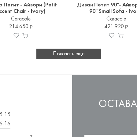
 Петит - Айвори (Petit
Диван Петит 90"- Айвор
ccent Chair - Ivory)
90" Small Sofa - Ivo
Caracole
Caracole
214 650
421 920
Показать еще
ОСТАВА
5-15
6-16