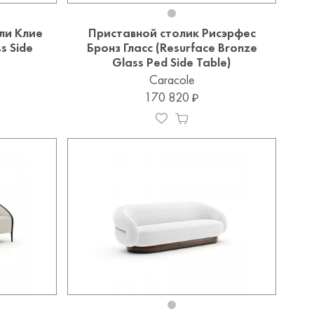
ли Клие
Приставной столик Рисэрфес
s Side
Бронз Гласс (Resurface Bronze
Glass Ped Side Table)
Caracole
170 820