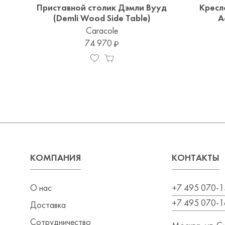
Приставной столик Дэмли Вууд
Кресло
(Demli Wood Side Table)
A
Caracole
74 970
КОМПАНИЯ
КОНТАКТЫ
О нас
+7 495 070-1
+7 495 070-1
Доставка
Сотрудничество