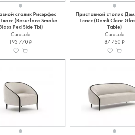
авной столик Рисэрфес
Приставной столик Дэм
Гласс (Resurface Smoke
Гласс (Demli Clear Glas
Glass Ped Side Tbl)
Table)
Caracole
Caracole
193 770
87 750