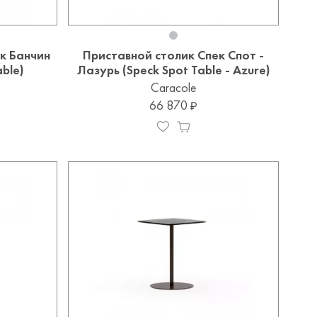
к Банчин
Приставной столик Спек Спот -
able)
Лазурь (Speck Spot Table - Azure)
Caracole
66 870