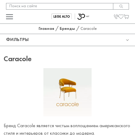
/
/
Главная
Бренды
Caracole
ФИЛЬТРЫ
КАТЕГОРИЯ
Caracole
ЦЕНА
Диваны
Журнальные и придиванные столы
НАЛИЧИЕ
От
До
Подносы
В наличии
Пуфы и банкетки
Под заказ
Кресла и стулья
Скоро в наличии
Обеденные столы
Письменные столы
Бренд Caracole является чистым воплощением американского
Кровати
стиля и интерьеров от классики до модерна.