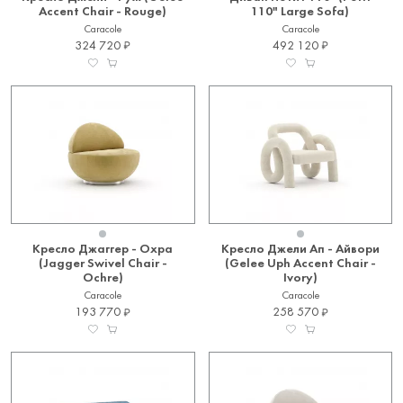
парча, тонкая шерсть.
Accent Chair - Rouge)
110" Large Sofa)
Caracole
Caracole
Caracole символизирует креативность и самовыражение,
324 720
492 120
которые воплощаются в захватывающих и вдохновляющих
предметах интерьера.
Кресло Джаггер - Охра
Кресло Джели Ап - Айвори
(Jagger Swivel Chair -
(Gelee Uph Accent Chair -
Ochre)
Ivory)
Caracole
Caracole
193 770
258 570